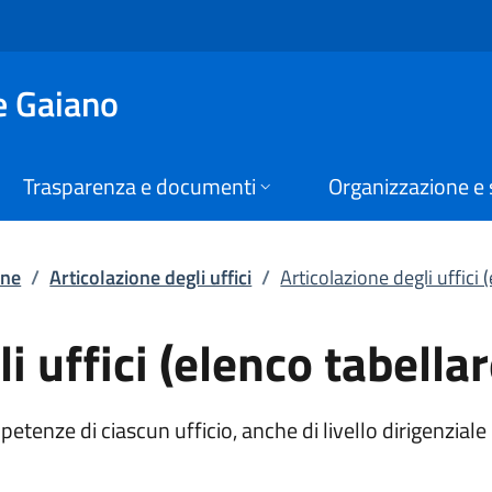
uffici (elenco tabell
e Gaiano
Trasparenza e documenti
Organizzazione e 
one
/
Articolazione degli uffici
/
Articolazione degli uffici 
i uffici (elenco tabellar
etenze di ciascun ufficio, anche di livello dirigenziale 