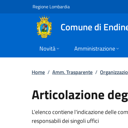
Articolazione degli 
Vai al contenuto principale
(apre in un'altra scheda).
Regione Lombardia
Comune di Endin
Novità
Amministrazione
Home
/
Amm. Trasparente
/
Organizzazi
Articolazione degl
L'elenco contiene l'indicazione delle comp
responsabili dei singoli uffici