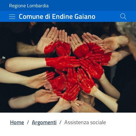
Assistenza sociale | Co
Vai al contenuto principale
(apre in un'altra scheda).
Regione Lombardia
Comune di Endine Gaiano
Home
/
Argomenti
/
Assistenza sociale