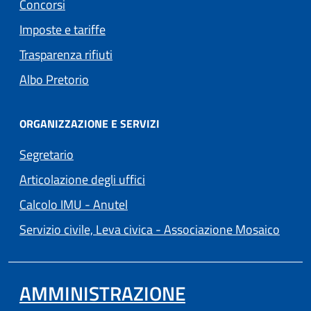
Concorsi
Imposte e tariffe
Trasparenza rifiuti
(apre in un'altra scheda).
Albo Pretorio
ORGANIZZAZIONE E SERVIZI
Segretario
Articolazione degli uffici
(apre in un'altra scheda).
Calcolo IMU - Anutel
(apre 
Servizio civile, Leva civica - Associazione Mosaico
AMMINISTRAZIONE