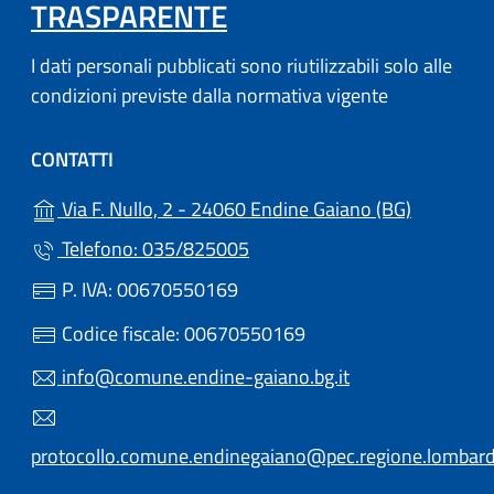
TRASPARENTE
I dati personali pubblicati sono riutilizzabili solo alle
condizioni previste dalla normativa vigente
CONTATTI
(apre in u
Via F. Nullo, 2 - 24060 Endine Gaiano (BG)
Telefono: 035/825005
P. IVA: 00670550169
Codice fiscale: 00670550169
info@comune.endine-gaiano.bg.it
protocollo.comune.endinegaiano@pec.regione.lombardi