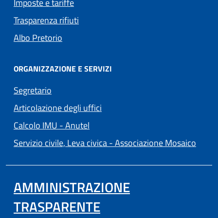
Imposte e tariffe
Trasparenza rifiuti
(apre in un'altra scheda).
Albo Pretorio
ORGANIZZAZIONE E SERVIZI
Segretario
Articolazione degli uffici
(apre in un'altra scheda).
Calcolo IMU - Anutel
(apre 
Servizio civile, Leva civica - Associazione Mosaico
AMMINISTRAZIONE
TRASPARENTE