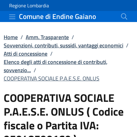
COOPERATIVA SOCIALE P.A.
Vai al contenuto principale
(apre in un'altra scheda).
Regione Lombardia
Comune di Endine Gaiano
Home
/
Amm. Trasparente
/
Sovvenzioni, contributi, sussidi, vantaggi economici
/
Atti di concessione
/
Elenco degli atti di concessione di contributi,
sovvenzio...
/
COOPERATIVA SOCIALE P.A.E.S.E. ONLUS
COOPERATIVA SOCIALE
P.A.E.S.E. ONLUS
( Codice
fiscale o Partita IVA: