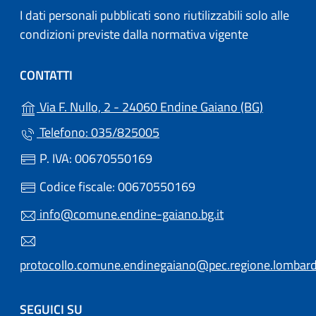
I dati personali pubblicati sono riutilizzabili solo alle
condizioni previste dalla normativa vigente
CONTATTI
(apre in u
Via F. Nullo, 2 - 24060 Endine Gaiano (BG)
Telefono: 035/825005
P. IVA: 00670550169
Codice fiscale: 00670550169
info@comune.endine-gaiano.bg.it
protocollo.comune.endinegaiano@pec.regione.lombardi
SEGUICI SU