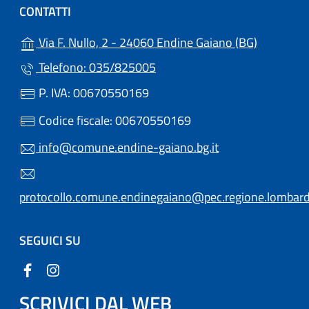
CONTATTI
(apre in u
Via F. Nullo, 2 - 24060 Endine Gaiano (BG)
Telefono: 035/825005
P. IVA: 00670550169
Codice fiscale: 00670550169
info@comune.endine-gaiano.bg.it
protocollo.comune.endinegaiano@pec.regione.lombardi
SEGUICI SU
SCRIVICI DAL WEB