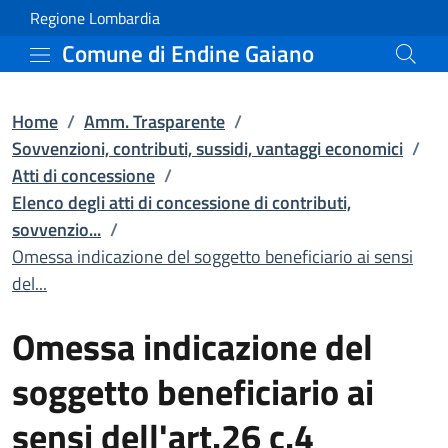
Omessa indicazione del s
Vai al contenuto principale
(apre in un'altra scheda).
Regione Lombardia
Comune di Endine Gaiano
Home
/
Amm. Trasparente
/
Sovvenzioni, contributi, sussidi, vantaggi economici
/
Atti di concessione
/
Elenco degli atti di concessione di contributi,
sovvenzio...
/
Omessa indicazione del soggetto beneficiario ai sensi
del...
Omessa indicazione del
soggetto beneficiario ai
sensi dell'art.26 c.4